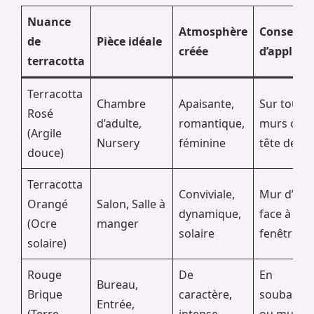
Nuance
Atmosphère
Conseil
de
Pièce idéale
créée
d’applica
terracotta
Terracotta
Chambre
Apaisante,
Sur tous l
Rosé
d’adulte,
romantique,
murs ou 
(Argile
Nursery
féminine
tête de lit
douce)
Terracotta
Conviviale,
Mur d’acc
Orangé
Salon, Salle à
dynamique,
face à la
(Ocre
manger
solaire
fenêtre
solaire)
Rouge
De
En
Bureau,
Brique
caractère,
soubasse
Entrée,
(Terre
intense,
ou mur