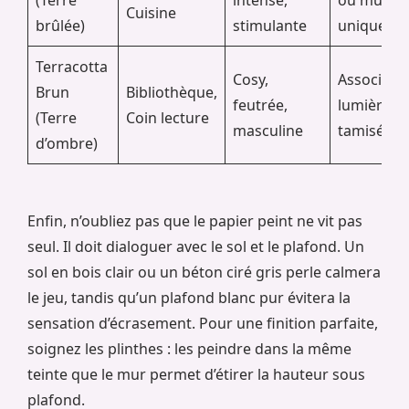
Cuisine
brûlée)
stimulante
unique
Terracotta
Cosy,
Associé à 
Brun
Bibliothèque,
feutrée,
lumières
(Terre
Coin lecture
masculine
tamisées
d’ombre)
Enfin, n’oubliez pas que le papier peint ne vit pas
seul. Il doit dialoguer avec le sol et le plafond. Un
sol en bois clair ou un béton ciré gris perle calmera
le jeu, tandis qu’un plafond blanc pur évitera la
sensation d’écrasement. Pour une finition parfaite,
soignez les plinthes : les peindre dans la même
teinte que le mur permet d’étirer la hauteur sous
plafond.