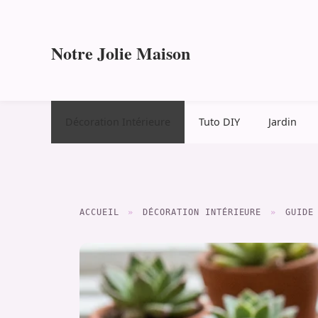
Aller
au
contenu
Notre Jolie Maison
Décoration Intérieure
Tuto DIY
Jardin
ACCUEIL
»
DÉCORATION INTÉRIEURE
»
GUIDE