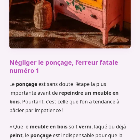
Négliger le ponçage, l’erreur fatale
numéro 1
Le
ponçage
est sans doute l’étape la plus
importante avant de
repeindre un meuble en
bois
. Pourtant, c’est celle que l’on a tendance à
bâcler par impatience !
« Que le
meuble en bois
soit
verni
, laqué ou déjà
peint
, le
ponçage
est indispensable pour que la