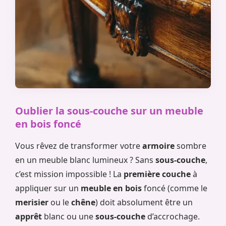
Oublier la sous-couche sur un meuble
en bois foncé
Vous rêvez de transformer votre
armoire
sombre
en un meuble blanc lumineux ? Sans
sous-couche
,
c’est mission impossible ! La
première couche
à
appliquer sur un
meuble en bois
foncé (comme le
merisier
ou le
chêne
) doit absolument être un
apprêt
blanc ou une
sous-couche
d’accrochage.