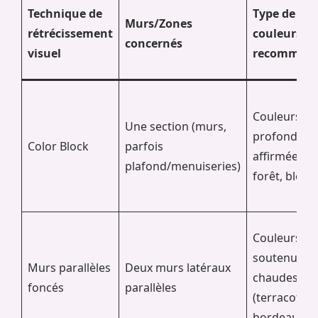
Technique de
Type de
Murs/Zones
rétrécissement
couleurs
concernés
visuel
recomman
Couleurs
Une section (murs,
profondes e
Color Block
parfois
affirmées (v
plafond/menuiseries)
forêt, bleu n
Couleurs
soutenues,
Murs parallèles
Deux murs latéraux
chaudes
foncés
parallèles
(terracotta,
bordeaux)