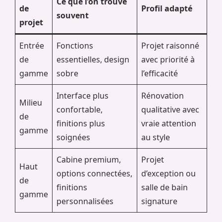
Ce que l’on trouve
de
Profil adapté
souvent
projet
Entrée
Fonctions
Projet raisonné
de
essentielles, design
avec priorité à
gamme
sobre
l’efficacité
Interface plus
Rénovation
Milieu
confortable,
qualitative avec
de
finitions plus
vraie attention
gamme
soignées
au style
Cabine premium,
Projet
Haut
options connectées,
d’exception ou
de
finitions
salle de bain
gamme
personnalisées
signature