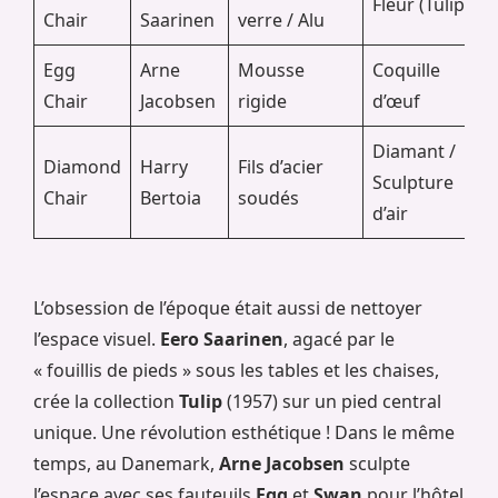
Fleur (Tulipe)
Chair
Saarinen
verre / Alu
Egg
Arne
Mousse
Coquille
Chair
Jacobsen
rigide
d’œuf
Diamant /
Diamond
Harry
Fils d’acier
Sculpture
Chair
Bertoia
soudés
d’air
L’obsession de l’époque était aussi de nettoyer
l’espace visuel.
Eero Saarinen
, agacé par le
« fouillis de pieds » sous les tables et les chaises,
crée la collection
Tulip
(1957) sur un pied central
unique. Une révolution esthétique ! Dans le même
temps, au Danemark,
Arne Jacobsen
sculpte
l’espace avec ses fauteuils
Egg
et
Swan
pour l’hôtel