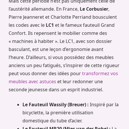
Mais cette période n’est pas uniquement celle de
l’austérité allemande. En France,
Le Corbusier
,
Pierre Jeanneret et Charlotte Perriand bousculent
les codes avec le
LC1
et le fameux fauteuil Grand
Confort. Ils repensent le mobilier comme des
« machines à habiter ». Le LC1, avec son dossier
basculant, est une leçon d’ergonomie avant
l’heure. D’ailleurs, si vous possédez des meubles
anciens un peu fatigués, s’inspirer de cette rigueur
peut vous donner des idées pour
transformez vos
meubles avec astuces
et leur redonner une
seconde jeunesse dans un esprit industriel.
Le Fauteuil Wassily (Breuer) :
Inspiré par la
bicyclette, la première utilisation
domestique du tube d’acier.
Le Fauteuil MR20 (Mies van der Rohe) :
La